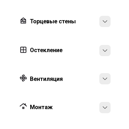
DELTA®-TPU PLUS. Гарантирует высокую
герметичность от протечек воды и
Торцевые стены
продувания воздухом, обладая при этом
отличной диффузионной способностью
Планкен из хвойных пород покрытый
защитными составами
Остекление
Окна ПВХ - 2х камерные стеклопакеты и
5ти камерный профиль
Вентиляция
Приточный клапан ARIUS;
электромеханическая вытяжка в СУ
Монтаж
Установка модулей на фундамент;