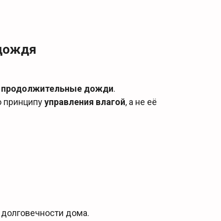
 дождя
т продолжительные дожди
.
о принципу
управления влагой
, а не её
 долговечности дома.