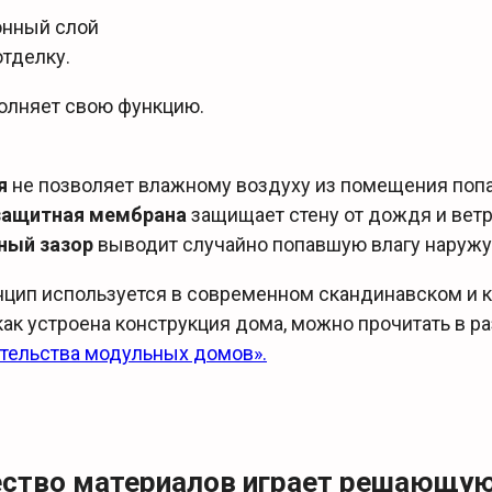
онный слой
тделку.
олняет свою функцию.
я
не позволяет влажному воздуху из помещения попа
защитная мембрана
защищает стену от дождя и вет
ный зазор
выводит случайно попавшую влагу наружу
нцип используется в современном скандинавском и 
как устроена конструкция дома, можно прочитать в р
ительства модульных домов».
ество материалов играет решающую