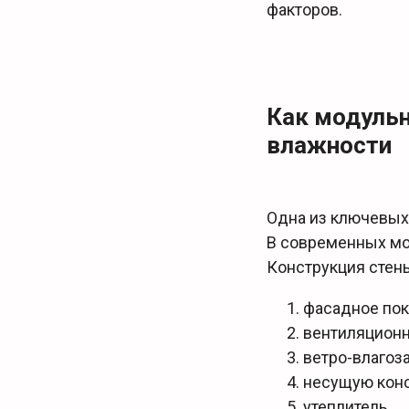
факторов.
Как модуль
влажности
Одна из ключевых
В современных мо
Конструкция стен
фасадное по
вентиляционн
ветро-влаго
несущую кон
утеплитель