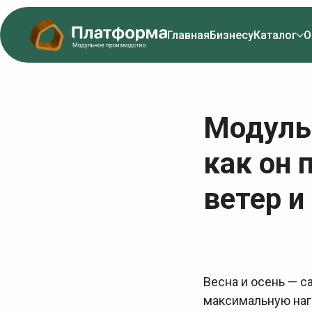
Главная
Бизнесу
Каталог
О
Модуль
как он 
ветер 
Весна и осень — 
максимальную наг