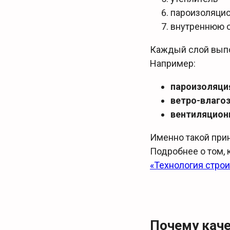
пароизоляци
внутреннюю о
Каждый слой вып
Например:
пароизоляци
ветро-влаго
вентиляцион
Именно такой при
Подробнее о том, 
«Технология стро
Почему кач