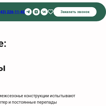
343) 226-11-40
Заказать звонок
е:
ры
 межсезонье конструкции испытывают
етер и постоянные перепады