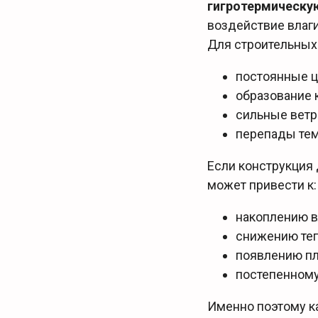
гигротермическую
воздействие влаги
Для строительных 
постоянные ц
образование 
сильные ветр
перепады тем
Если конструкция 
может привести к:
накоплению в
снижению те
появлению п
постепенному
Именно поэтому к