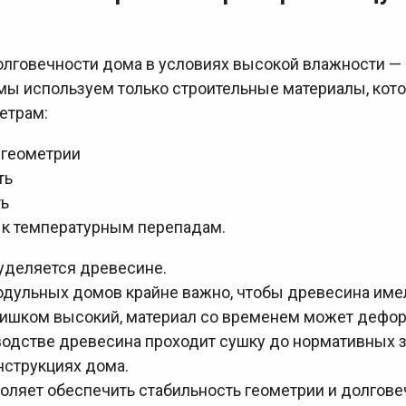
олговечности дома в условиях высокой влажности —
мы используем только строительные материалы, кото
етрам:
 геометрии
ть
ть
 к температурным перепадам.
уделяется древесине.
одульных домов крайне важно, чтобы древесина им
слишком высокий, материал со временем может дефо
одстве древесина проходит сушку до нормативных зн
нструкциях дома.
оляет обеспечить стабильность геометрии и долгове