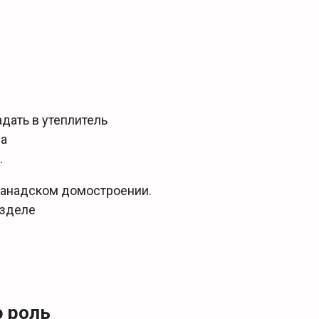
дать в утеплитель
ра
.
канадском домостроении.
азделе
 роль